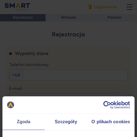
Logowanie
Rejestracja
Wniosek
Przelew
Rejestracja
Wypełnij dane
Telefon komórkowy
+48
E-mail
Powtórz email
Zgoda
Szczegóły
O plikach cookies