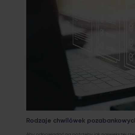
Rodzaje chwilówek pozabankowy
Aby odpowiadać na potrzeby jak największej rze