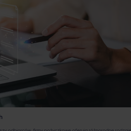
ch
szy odbiorców, firmy pożyczkowe oferują różnorodne rodzaj