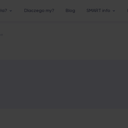
ała?
Dlaczego my?
Blog
SMART info
we