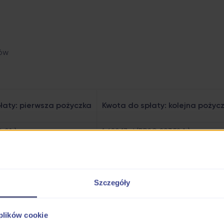
ków
łaty: pierwsza pożyczka
Kwota do spłaty: kolejna pożyc
O 0%)
1 680.17 zł (RRSO 297,52 %)
SO 0%)
3 360.34 zł (RRSO 297,52 %)
SO 0%)
6 733.02 zł (RRSO 297,52 %)
Szczegóły
(RRSO 0%)
8 960.91 zł (RRSO 297,52 %)
11 210.14 zł (RRSO 297,52 %)
 plików cookie
16 801.72 zł (RRSO 297,52 %)