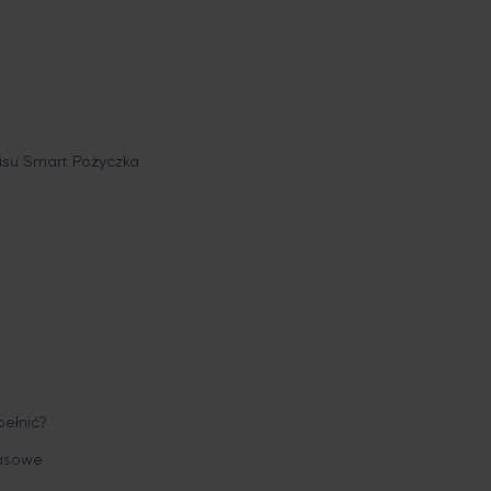
isu Smart Pożyczka
pełnić?
zasowe