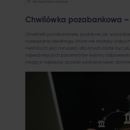
Komentarz autora
Chwilówka pozabankowa –
Chwilówki pozabankowe, podobnie jak wszystkie 
rozwiązania idealnego, które nie miałoby słabych
niektórych jest minusem, dla innych może być plu
najważniejszych parametrów wyboru odpowiednie
mogą w najlepszy sposób podreperować domow