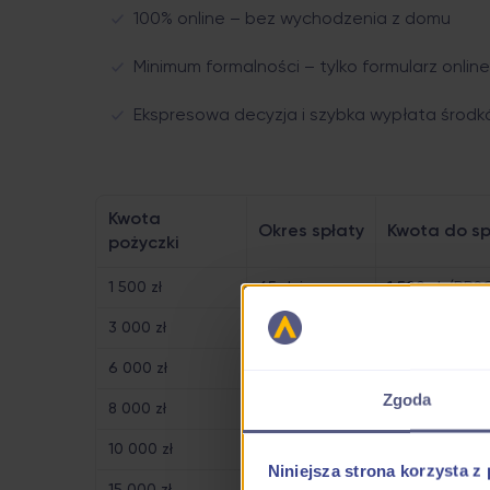
100% online – bez wychodzenia z domu
Minimum formalności – tylko formularz online
Ekspresowa decyzja i szybka wypłata środ
Kwota
Okres spłaty
Kwota do sp
pożyczki
1 500 zł
65 dni
1 500 zł (RRS
3 000 zł
65 dni
3 000 zł (RR
6 000 zł
65 dni
6 000 zł (RR
Zgoda
8 000 zł
65 dni
8 000.00 zł 
10 000 zł
30 dni
-
Niniejsza strona korzysta z
15 000 zł
30 dni
-