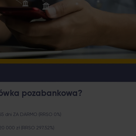
ilówka pozabankowa?
 65 dni ZA DARMO (RRSO 0%)
20 000 zł (RRSO 297.52%)