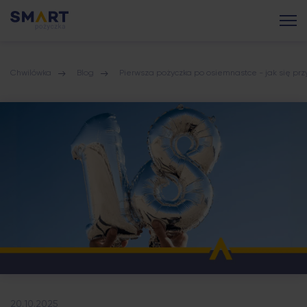
Chwilówka
Blog
Pierwsza pożyczka po osiemnastce - jak się pr
20.10.2025