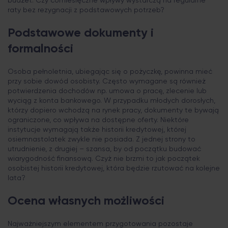
budżet. Czy comiesięczne wpływy wystarczą na regularne
raty bez rezygnacji z podstawowych potrzeb?
Podstawowe dokumenty i
formalności
Osoba pełnoletnia, ubiegając się o pożyczkę, powinna mieć
przy sobie dowód osobisty. Często wymagane są również
potwierdzenia dochodów np. umowa o pracę, zlecenie lub
wyciąg z konta bankowego. W przypadku młodych dorosłych,
którzy dopiero wchodzą na rynek pracy, dokumenty te bywają
ograniczone, co wpływa na dostępne oferty. Niektóre
instytucje wymagają także historii kredytowej, której
osiemnastolatek zwykle nie posiada. Z jednej strony to
utrudnienie, z drugiej – szansa, by od początku budować
wiarygodność finansową. Czyż nie brzmi to jak początek
osobistej historii kredytowej, która będzie rzutować na kolejne
lata?
Ocena własnych możliwości
Najważniejszym elementem przygotowania pozostaje