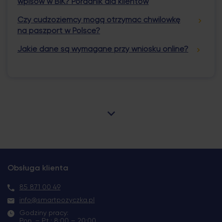
wpisów w BIK? Poradnik dla klientów
Czy cudzoziemcy mogą otrzymać chwilówkę
na paszport w Polsce?
Jakie dane są wymagane przy wniosku online?
Obsługa klienta
85 871 00 49
info@smartpozyczka.pl
Godziny pracy:
Pon. – Pt.: 8:00 – 20:00