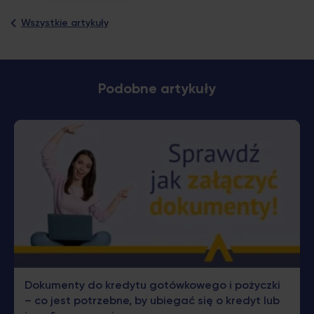
Wszystkie artykuły
Podobne artykuły
zez
Czym ró
Dokumenty do kredytu gotówkowego i pożyczki
Pożyczka
– co jest potrzebne, by ubiegać się o kredyt lub
dodatkow
ą w