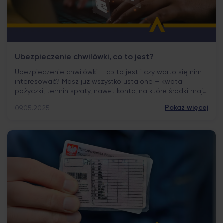
Ubezpieczenie chwilówki, co to jest?
Ubezpieczenie chwilówki – co to jest i czy warto się nim
interesować? Masz już wszystko ustalone – kwota
pożyczki, termin spłaty, nawet konto, na które środki mają
wpłynąć. Zostaje ostatni krok, a tam… niespodzianka.
Pokaż więcej
09.05.2025
Opcjonalne ubezpieczenie. Czasem domyślnie
zaznaczone, innym razem tylko proponowane.
Zastanawiasz się: ubezpieczenie chwilówki – co to jest?
Czy to tylko dodatkowy […]