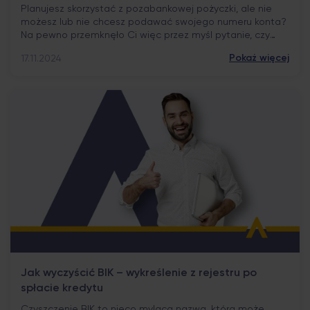
Planujesz skorzystać z pozabankowej pożyczki, ale nie
możesz lub nie chcesz podawać swojego numeru konta?
Na pewno przemknęło Ci więc przez myśl pytanie, czy
możliwy jest przelew pożyczki na czyjeś konto. Niestety
Pokaż więcej
17.11.2024
takie rozwiązanie nie jest możliwe, nawet jeśli to
rachunek współmałżonka. Sprawdź, dlaczego tak jest
oraz jakie alternatywy posiadasz, jeżeli chcesz pożyczyć
pieniądze bez […]
Jak wyczyścić BIK – wykreślenie z rejestru po
spłacie kredytu
Czyszczenie BIK to nieco myląca nazwa, która może