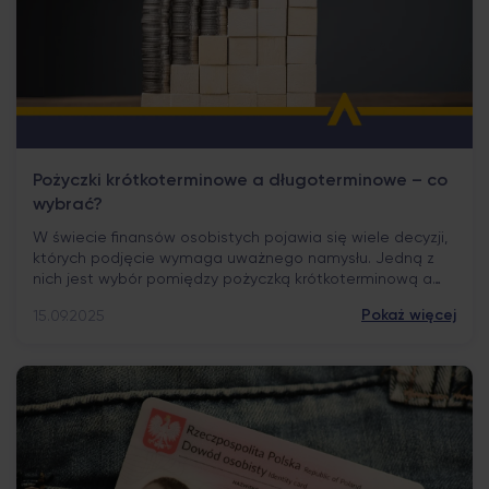
Pożyczki krótkoterminowe a długoterminowe – co
wybrać?
W świecie finansów osobistych pojawia się wiele decyzji,
których podjęcie wymaga uważnego namysłu. Jedną z
nich jest wybór pomiędzy pożyczką krótkoterminową a
długoterminową. Choć obie formy opierają się na tym
Pokaż więcej
15.09.2025
samym mechanizmie różnią się celem, okresem spłaty i
wpływem na codzienny budżet. To od indywidualnych
potrzeb zależy, która opcja okaże się bardziej
adekwatna. Czym jest […]