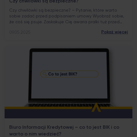
Czy chwilówki są bezpieczne?
Czy chwilówki są bezpieczne? – Pytanie, które warto
sobie zadać przed podpisaniem umowy Wyobraź sobie,
że coś się psuje. Zaskakuje Cię awaria pralki tuż przed
wypłatą albo rachunek, o którym zupełnie zapomniałeś.
Pokaż więcej
09.05.2025
Szybka decyzja: potrzebujesz gotówki na już.
Wyszukiwarka podpowiada jedno słowo – „chwilówka”.
Ale zaraz po nim pojawia się inne pytanie: czy chwilówki
są […]
Biuro Informacji Kredytowej – co to jest BIK i co
warto o nim wiedzieć?