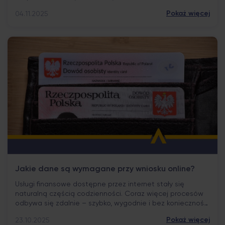
uzyskania chwilówki na podstawie paszportu powraca
Pokaż więcej
04.11.2025
regularnie, ponieważ dokument ten jest naturalnym
identyfikatorem dla osób bez polskiego dowodu
osobistego. Czy jednak samo posiadanie paszportu
wystarcza, aby otrzymać krótkoterminową pożyczkę w
polskich instytucjach pozabankowych? Rola paszportu
jako dokumentu […]
Jakie dane są wymagane przy wniosku online?
Usługi finansowe dostępne przez internet stały się
naturalną częścią codzienności. Coraz więcej procesów
odbywa się zdalnie – szybko, wygodnie i bez konieczności
wychodzenia z domu. Nie oznacza to jednak pełnej
Pokaż więcej
23.10.2025
dowolności. Nawet uproszczone formy finansowania