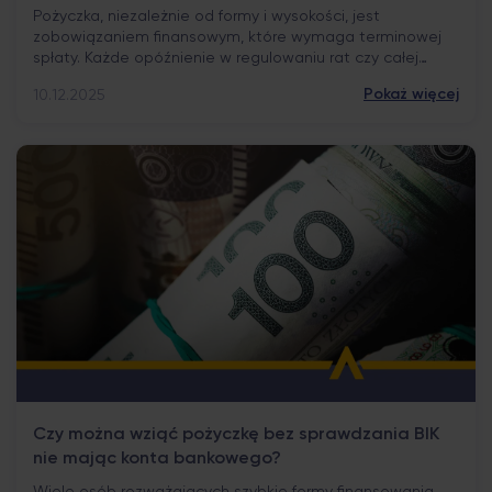
Pożyczka, niezależnie od formy i wysokości, jest
zobowiązaniem finansowym, które wymaga terminowej
spłaty. Każde opóźnienie w regulowaniu rat czy całej
kwoty niesie za sobą określone skutki. Warto wiedzieć,
Pokaż więcej
10.12.2025
jakie mechanizmy uruchamiają się w momencie
przekroczenia terminu i jak wpływają one na sytuację
pożyczkobiorcy. Świadomość konsekwencji pomaga
uniknąć dodatkowych obciążeń i ułatwia podejmowanie
odpowiedzialnych decyzji. Opłaty […]
Czy można wziąć pożyczkę bez sprawdzania BIK
nie mając konta bankowego?