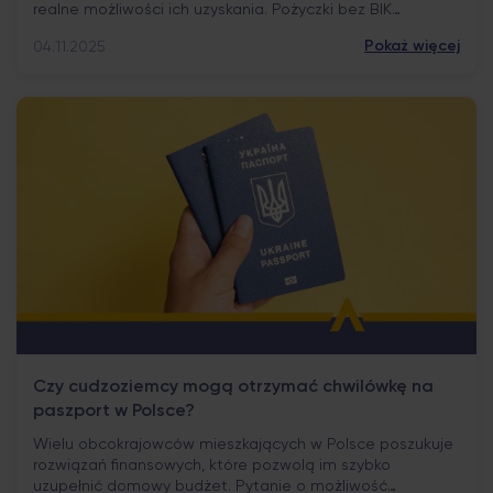
realne możliwości ich uzyskania. Pożyczki bez BIK
kierowane są do osób, które z różnych powodów mają
Pokaż więcej
04.11.2025
utrudniony dostęp do tradycyjnego finansowania. Choć
ich zasady są mniej restrykcyjne niż w bankach, również w
tym przypadku istnieją elementy, które mogą zwiększyć
szansę na pozytywną […]
Czy cudzoziemcy mogą otrzymać chwilówkę na
paszport w Polsce?
Wielu obcokrajowców mieszkających w Polsce poszukuje
rozwiązań finansowych, które pozwolą im szybko
uzupełnić domowy budżet. Pytanie o możliwość