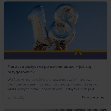
krótkoterminowych pożyczek. Pojawia się pytanie, czy
Ukraińcy mają możliwość skorzystania […]
Pierwsza pożyczka po osiemnastce – jak się
przygotować?
Wejście w dorosłość a pierwsze decyzje finansowe
Ukończenie osiemnastego roku życia otwiera drzwi do
wielu nowych praw i obowiązków. Jednym z nich jest
możliwość samodzielnego zaciągnięcia zobowiązania
Pokaż więcej
20.10.2025
finansowego. Dla wielu młodych ludzi pierwsza pożyczka
staje się symbolicznym krokiem w stronę niezależności.
Warto jednak pamiętać, że każde zobowiązanie to nie