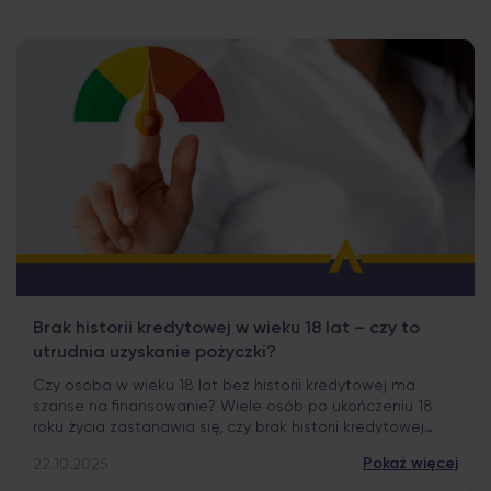
wymagają podania określonych informacji, które
pozwalają potwierdzić tożsamość i zapewnić
bezpieczeństwo całego procesu. Zrozumienie, jakie dane
są wymagane, pomaga podejść […]
Brak historii kredytowej w wieku 18 lat – czy to
utrudnia uzyskanie pożyczki?
Czy osoba w wieku 18 lat bez historii kredytowej ma
szanse na finansowanie? Wiele osób po ukończeniu 18
roku życia zastanawia się, czy brak historii kredytowej
stanowi przeszkodę w uzyskaniu pożyczki. To naturalna
Pokaż więcej
22.10.2025
sytuacja – młodzi klienci dopiero rozpoczynają swoją
aktywność finansową i nie posiadają jeszcze żadnych