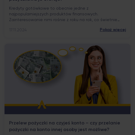
Kredyty gotówkowe to obecnie jedne z
najpopularniejszych produktów finansowych.
Zainteresowanie nimi rośnie z roku na rok, co świetnie
obrazują oficjalne statystyki – według danych BIK, w lipcu
Pokaż więcej
17.11.2024
2021 r. Polacy zaciągnęli o blisko 26% więcej pożyczek
gotówkowych, w porównaniu z rokiem 2020. Do
korzystania z tych produktów finansowych z pewnością
zachęca coraz łatwiejszy do nich […]
Przelew pożyczki na czyjeś konto – czy przelanie
pożyczki na konto innej osoby jest możliwe?