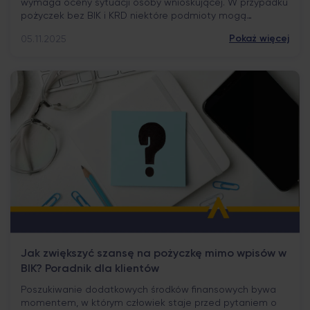
wymaga oceny sytuacji osoby wnioskującej. W przypadku
pożyczek bez BIK i KRD niektóre podmioty mogą
odstąpić od sprawdzania wybranych rejestrów, jednak nie
Pokaż więcej
05.11.2025
oznacza to braku weryfikacji. Analiza klienta nadal jest
przeprowadzana, lecz w oparciu o inne narzędzia,
adekwatne do charakteru takiej oferty i mające
ograniczyć ryzyko nadmiernego zadłużenia. Podstawowe
[…]
Jak zwiększyć szansę na pożyczkę mimo wpisów w
BIK? Poradnik dla klientów
Poszukiwanie dodatkowych środków finansowych bywa
momentem, w którym człowiek staje przed pytaniem o