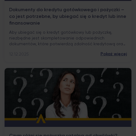
Dokumenty do kredytu gotówkowego i pożyczki –
co jest potrzebne, by ubiegać się o kredyt lub inne
finansowanie
Aby ubiegać się o kredyt gotówkowy lub pożyczkę,
niezbędne jest skompletowanie odpowiednich
dokumentów, które potwierdzą zdolność kredytową oraz
wiarygodność finansową. Z naszego tekstu dowiesz się,
Pokaż więcej
12.12.2025
jakie dokumenty będą wymagane przez bank lub
instytucję pożyczkową, na co zwrócić uwagę przy ich
kompletowaniu oraz jakie kroki podjąć, by zwiększyć
szanse na pozytywną decyzję kredytową. Najważniejsze
informacje Co […]