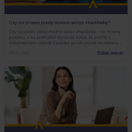
Czy na prawo jazdy można wziąć chwilówkę?
Czy na prawo jazdy można wziąć chwilówkę – co mówią
przepisy, a co praktyka? Wyobraź sobie, że portfel z
dokumentami zniknął. Zgubiłeś go lub został skradziony.
Zostaje Ci tylko prawo jazdy, bo było w innym miejscu.
Pokaż więcej
09.05.2025
Potrzebujesz pilnie pożyczki i pojawia się pytanie: czy na
prawo jazdy można wziąć chwilówkę? Dla wielu osób to
nieoczywista […]