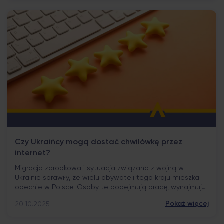
wpisów w bazach takich jak BIK. Brak historii […]
Czy Ukraińcy mogą dostać chwilówkę przez
internet?
Migracja zarobkowa i sytuacja związana z wojną w
Ukrainie sprawiły, że wielu obywateli tego kraju mieszka
obecnie w Polsce. Osoby te podejmują pracę, wynajmują
mieszkania i starają się prowadzić codzienne życie w
Pokaż więcej
20.10.2025
nowych realiach. Naturalną konsekwencją jest również
potrzeba dostępu do usług finansowych, w tym