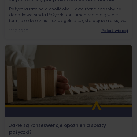
Czym różni się pożyczka ratalna od chwilówki?
Pożyczka ratalna a chwilówka – dwa różne sposoby na
dodatkowe środki Pożyczki konsumenckie mają wiele
form, ale dwie z nich szczególnie często pojawiają się w
codziennych rozmowach: kredyt ratalny i chwilówka. Oba
Pokaż więcej
11.12.2025
rozwiązania służą temu samemu – dostępowi do
dodatkowych środków finansowych. Różnią się jednak
mechanizmem spłaty, okresem trwania i przeznaczeniem.
Warto przyjrzeć się tym […]
Jakie są konsekwencje opóźnienia spłaty
pożyczki?