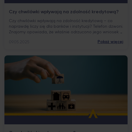
Czy chwilówki wpływają na zdolność kredytową?
Czy chwilówki wpływają na zdolność kredytową – co
naprawdę liczy się dla banków i instytucji? Telefon dzwoni.
Znajomy opowiada, że właśnie odrzucono jego wniosek o
kredyt hipoteczny. Kilka tygodni wcześniej wziął niewielką
Pokaż więcej
09.05.2025
pożyczkę, żeby podratować budżet. Czy chwilówka
mogła mieć wpływ na decyzję banku? Właśnie wtedy
wielu zadaje sobie pytanie: czy chwilówki wpływają na
zdolność […]