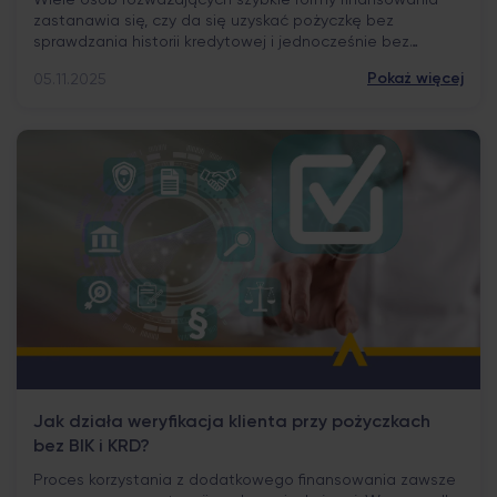
Wiele osób rozważających szybkie formy finansowania
zastanawia się, czy da się uzyskać pożyczkę bez
sprawdzania historii kredytowej i jednocześnie bez
posiadania konta w banku. Pytanie wydaje się proste,
Pokaż więcej
05.11.2025
jednak odpowiedź wymaga wyjaśnienia kilku kwestii
związanych z praktyką rynkową oraz formalnościami.
Warto przyjrzeć się, jak instytucje pożyczkowe weryfikują
klientów i dlaczego rachunek bankowy odgrywa tu
istotną […]
Jak działa weryfikacja klienta przy pożyczkach
bez BIK i KRD?
Proces korzystania z dodatkowego finansowania zawsze