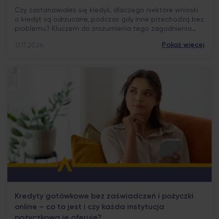
Czy zastanawiałeś się kiedyś, dlaczego niektóre wnioski
o kredyt są odrzucane, podczas gdy inne przechodzą bez
problemu? Kluczem do zrozumienia tego zagadnienia
jest Biuro Informacji Kredytowej, znane jako BIK –
Pokaż więcej
17.11.2024
instytucja, która odgrywa kluczową rolę w ocenie
zdolności kredytowej konsumentów w Polsce. W tym
artykule przyjrzymy się bliżej, czym zajmuje się BIK i jakie
informacje […]
Kredyty gotówkowe bez zaświadczeń i pożyczki
online – co to jest i czy każda instytucja
pożyczkowa je oferuje?