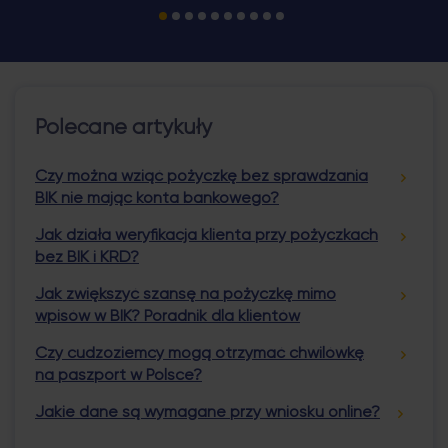
przy ich kompletowaniu oraz jakie kroki podjąć, by
zwiększyć szanse na pozytywną decyzję kredytową.
Najważniejsze informacje Co […]
Polecane artykuły
Czy można wziąć pożyczkę bez sprawdzania
BIK nie mając konta bankowego?
Jak działa weryfikacja klienta przy pożyczkach
bez BIK i KRD?
Jak zwiększyć szansę na pożyczkę mimo
wpisów w BIK? Poradnik dla klientów
Czy cudzoziemcy mogą otrzymać chwilówkę
na paszport w Polsce?
Jakie dane są wymagane przy wniosku online?