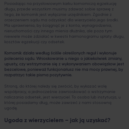
Posiadając na przysłowiowym karku komorniczą egzekucję
długu, przede wszystkim musimy zdawać sobie sprawę z
tego, że komornik jest wyłącznie urzędnikiem. Zgodnie z
orzeczeniem sądu ma odzyskać dla wierzyciela jego środki.
Ma uprawnienia, by ściągnąć je z konta, wynagrodzenia,
nieruchomości czy innego mienia dłużnika, ale poza tym
niewiele może zdziałać w kwestii harmonogramu spłaty długu,
kosztów egzekucji czy odsetek.
Komornik działa według ściśle określonych reguł i wykonuje
polecenia sądu. Wnioskowanie u niego o jakiekolwiek zmiany,
upusty, czy wstrzymanie się z wykonywaniem obowiązków jest
bezcelowe, ponieważ funkcjonariusz nie ma mocy prawnej, by
rozpatrzyć takie pisma pozytywnie.
Stroną, do której należy się zwrócić, by wykazać wolę
współpracy, a jednocześnie zawnioskować o wstrzymanie
naliczania odsetek, jest wierzyciel. To osoba lub instytucja, u
której posiadamy dług, może zawrzeć z nami stosowną
ugodę.
Ugoda z wierzycielem – jak ją uzyskać?