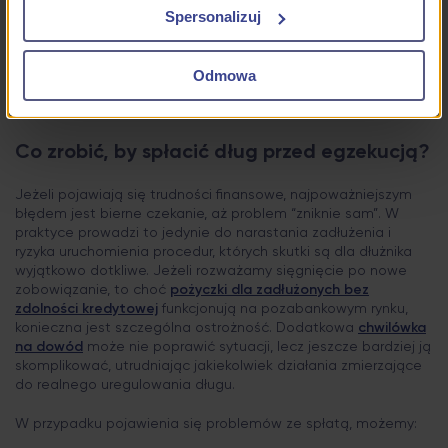
Spersonalizuj
Rada, na którą mamy nadzieję nie jest w Twoim przypadku za
późno, to: robić wszystko, by do egzekucji komorniczej w
ogóle nie doszło. Zaciągać z głową wszystkie zobowiązania,
Odmowa
także
chwilówki
, które są proste do uzyskania i nie wymagają
dostarczania żadnych zaświadczeń.
Co zrobić, by spłacić dług przed egzekucją?
Jeżeli pojawiają się trudności finansowe, najpoważniejszym
błędem jest bierne czekanie, aż problem “zniknie sam”. W
praktyce prowadzi to jedynie do narastania zadłużenia i
ryzyka uruchomienia procedur, których skutki są dla dłużnika
wyjątkowo dotkliwe. Jeżeli rozważamy sięgnięcie po nowe
zobowiązanie, to choć
pożyczki dla zadłużonych bez
zdolności kredytowej
funkcjonują na pozabankowym rynku,
konieczna jest szczególna ostrożność. Dodatkowa
chwilówka
na dowód
może nie poprawić sytuacji, lecz jeszcze bardziej ją
skomplikować, utrudniając jakiekolwiek działania zmierzające
do realnego uregulowania długu.
W przypadku pojawienia się problemów ze spłatą, możemy: