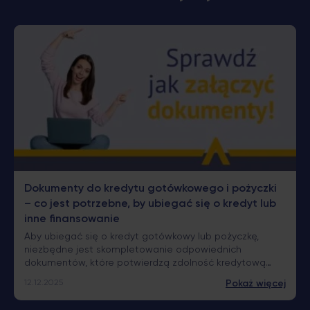
zez
Czym ró
Dokumenty do kredytu gotówkowego i pożyczki
Pożyczka
– co jest potrzebne, by ubiegać się o kredyt lub
dodatkow
ą w
inne finansowanie
form, ale
 mieszka
codzienn
11.12.2025
Aby ubiegać się o kredyt gotówkowy lub pożyczkę,
Oba rozw
codzienne
aż więcej
niezbędne jest skompletowanie odpowiednich
dodatkow
ją jest
mechaniz
dokumentów, które potwierdzą zdolność kredytową
h, w tym
przeznac
ie, czy
oraz wiarygodność finansową. Z naszego tekstu
12.12.2025
Pokaż więcej
dowiesz się, jakie dokumenty będą wymagane przez
bank lub instytucję pożyczkową, na co zwrócić uwagę