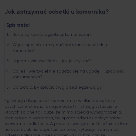
Jak zatrzymać odsetki u komornika?
Spis treści
Jakie są koszty egzekucji komorniczej?
W jaki sposób zatrzymać naliczanie odsetek u
komornika?
Ugoda z wierzycielem – jak ją uzyskać?
Co jeśli wierzyciel nie zgadza się na ugodę – upadłość
konsumencka?
Co zrobić, by spłacić dług przed egzekucją?
Egzekucja długu przez komornika to wielkie obciążenie
psychiczne, stres i… rosnące odsetki. Istnieją sytuacje, w
których są one tak duże, że mimo zajęcia wynagrodzenia,
pieniędzy nie wystarcza, by oprócz odsetek pokryć także
pierwotne zadłużenie. A przez to, wierzytelność rośnie z dnia
na dzień. Jak nie dopuścić do takiej sytuacji i zatrzymać
odsetki naliczane przez komornika? O tym poniżej.