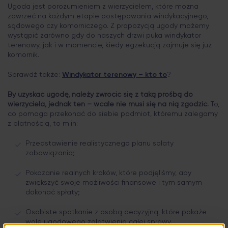
Ugoda jest porozumieniem z wierzycielem, które można
zawrzeć na każdym etapie postępowania windykacyjnego,
sądowego czy komorniczego. Z propozycją ugody możemy
wystąpić zarówno gdy do naszych drzwi puka windykator
terenowy, jak i w momencie, kiedy egzekucją zajmuje się już
komornik.
Sprawdź także:
Windykator terenowy – kto to
?
By uzyskać ugodę, należy zwrócić się z taką prośbą do
wierzyciela, jednak ten – wcale nie musi się na nią zgodzić.
To,
co pomaga przekonać do siebie podmiot, któremu zalegamy
z płatnością, to m.in:
Przedstawienie realistycznego planu spłaty
zobowiązania;
Pokazanie realnych kroków, które podjęliśmy, aby
zwiększyć swoje możliwości finansowe i tym samym
dokonać spłaty;
Osobiste spotkanie z osobą decyzyjną, które pokaże
wolę ugodowego załatwienia całej sprawy.