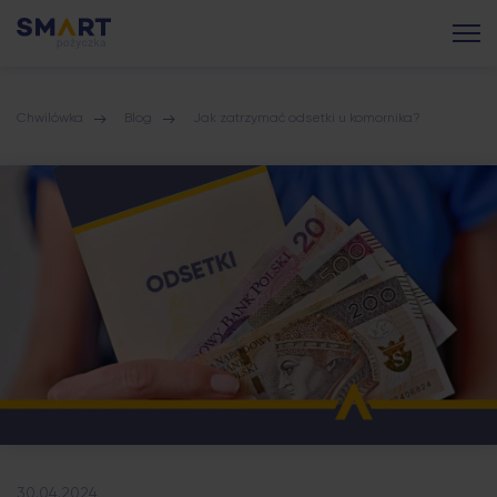
Chwilówka
Blog
Jak zatrzymać odsetki u komornika?
30.04.2024