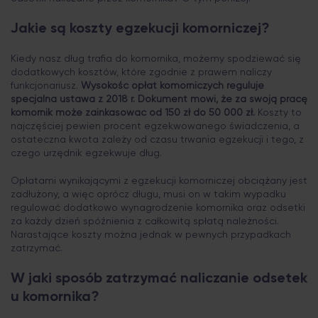
Jakie są koszty egzekucji komorniczej?
Kiedy nasz dług trafia do komornika, możemy spodziewać się
dodatkowych kosztów, które zgodnie z prawem naliczy
funkcjonariusz.
Wysokość opłat komorniczych reguluje
specjalna ustawa z 2018 r. Dokument mówi, że za swoją pracę
komornik może zainkasować od 150 zł do 50 000 zł.
Koszty to
najczęściej pewien procent egzekwowanego świadczenia, a
ostateczna kwota zależy od czasu trwania egzekucji i tego, z
czego urzędnik egzekwuje dług.
Opłatami wynikającymi z egzekucji komorniczej obciążany jest
zadłużony, a więc oprócz długu, musi on w takim wypadku
regulować dodatkowo wynagrodzenie komornika oraz odsetki
za każdy dzień spóźnienia z całkowitą spłatą należności.
Narastające koszty można jednak w pewnych przypadkach
zatrzymać.
W jaki sposób zatrzymać naliczanie odsetek
u komornika?